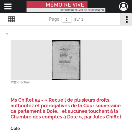
Ouvrir le menu déroulant
Mémoire Vive patrimoine numérisé de Besançon
Page
sur 1
Résultat n°
1
283 medias
Ms Chiflet 54 - « Recueil de plusieurs droits,
authoritez et prérogatives de la Cour souveraine
de parlement à Dole... et aucunes touchant à la
Chambre des comptes à Dole », par Jules Chiflet
Cote