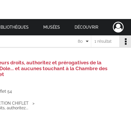
IBLIOTHÈQUES
MUSÉES
DÉCOUVRIR
80
1 résultat
eurs droits, authoritez et prérogatives de la
Dole... et aucunes touchant à la Chambre des
et
flet 54
TION CHIFLET
s, authoritez...