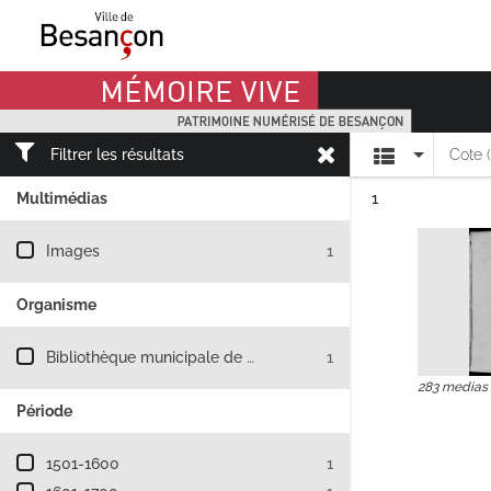
Mémoire Vive patrimoine numérisé de Besançon
Affichage
Filtrer les résultats
Cote 
Résultat n°
Multimédias
1
Filtre les résultats par : Multimédias
Images
1
Organisme
Filtre les résultats par : Organisme
Bibliothèque municipale de Besançon
1
283 medias
Période
Filtre les résultats par : Période
1501-1600
1