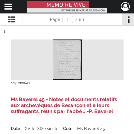
Ouvrir le menu déroulant
Mémoire Vive patrimoine numérisé de Besançon
Page
sur 1
ésultat n°
1
184 medias
Ms Baverel 45 - Notes et documents relatifs
aux archevêques de Besançon et à leurs
suffragants, réunis par l'abbé J.-P. Baverel
Date
XVIIe-XIXe siècle
Cote
Ms Baverel 45