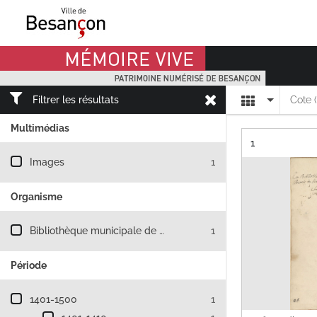
Mémoire Vive patrimoine numérisé de Besançon
Affichage
Filtrer les résultats
Cote 
Multimédias
Résultat n°
1
Filtre les résultats par : Multimédias
Images
1
Organisme
Filtre les résultats par : Organisme
Bibliothèque municipale de Besançon
1
Période
Filtre les résultats par : Période
1401-1500
1