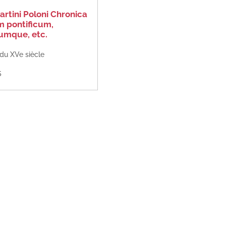
artini Poloni Chronica
 pontificum,
umque, etc.
 du XVe siècle
5