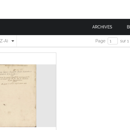
ARCHIVES
B
(Z-A)
Page
sur 1