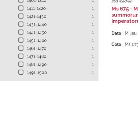
1401-1410
1
369 medias
Ms 675 - M
1411-1420
1
summorum
1421-1430
1
imperator
1431-1440
1
1441-1450
1
Date
Milieu
1451-1460
1
Cote
Ms 67
1461-1470
1
1471-1480
1
1481-1490
1
1491-1500
1