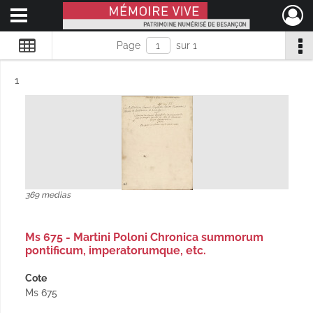
Ouvrir le menu déroulant
Mémoire Vive patrimoine numérisé de Besançon
Page
sur 1
Résultat n°
1
369 medias
Ms 675 - Martini Poloni Chronica summorum
pontificum, imperatorumque, etc.
Cote
Ms 675