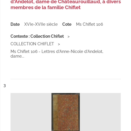
d'Andelot, dame de Châteaurouillaud, à divers
membres de la famille Chiflet
Date
XVIe-XVIIe siècle
Cote
Ms Chiflet 106
Contexte : Collection Chiflet
COLLECTION CHIFLET
Ms Chiflet 106 - Lettres d'Anne-Nicole d'Andelot,
dame...
ésultat n°
3