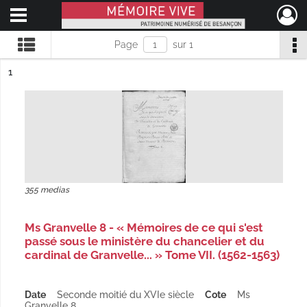
Ouvrir le menu déroulant
Mémoire Vive patrimoine numérisé de Besançon
Page
sur 1
ésultat n°
1
355 medias
Ms Granvelle 8 - « Mémoires de ce qui s'est
passé sous le ministère du chancelier et du
cardinal de Granvelle... » Tome VII. (1562-1563)
Date
Seconde moitié du XVIe siècle
Cote
Ms
Granvelle 8