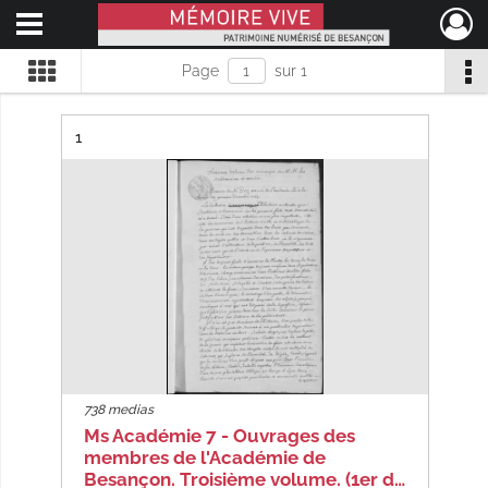
Ouvrir le menu déroulant
Mémoire Vive patrimoine numérisé de Besançon
Page
sur 1
Résultat n°
1
738 medias
Ms Académie 7 - Ouvrages des
membres de l'Académie de
Besançon. Troisième volume. (1er d…