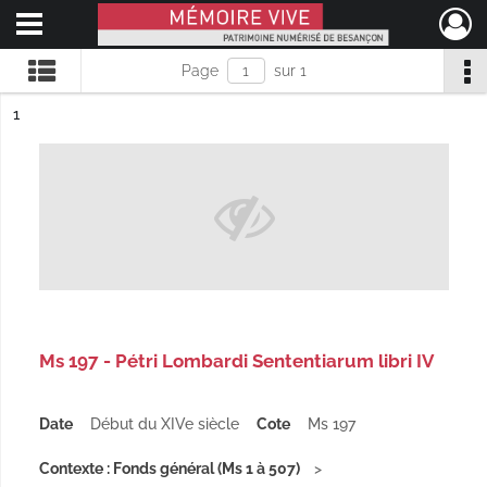
Ouvrir le menu déroulant
Mémoire Vive patrimoine numérisé de Besançon
Page
sur 1
ésultat n°
1
Ms 197 - Pétri Lombardi Sententiarum libri IV
Date
Début du XIVe siècle
Cote
Ms 197
Contexte : Fonds général (Ms 1 à 507)