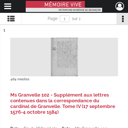
Ouvrir le menu déroulant
Mémoire Vive patrimoine numérisé de Besançon
Page
sur 1
ésultat n°
1
464 medias
Ms Granvelle 102 - Supplément aux lettres
contenues dans la correspondance du
cardinal de Granvelle. Tome IV (17 septembre
1576-4 octobre 1584)