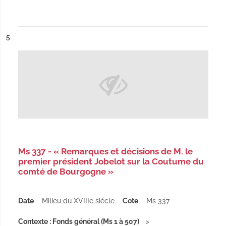
ésultat n°
5
Ms 337 - « Remarques et décisions de M. le
premier président Jobelot sur la Coutume du
comté de Bourgogne »
Date
Milieu du XVIIIe siècle
Cote
Ms 337
Contexte : Fonds général (Ms 1 à 507)