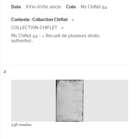
Date
XVIe-XVIIe siècle
Cote
Ms Chiflet 54
Contexte : Collection Chiflet
COLLECTION CHIFLET
Ms Chiflet 54 - « Recueil de plusieurs droits,
authoritez...
ésultat n°
2
536 medias