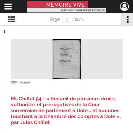
Ouvrir le menu déroulant
Mémoire Vive patrimoine numérisé de Besançon
Page
sur 1
ésultat n°
1
283 medias
Ms Chiflet 54 - « Recueil de plusieurs droits,
authoritez et prérogatives de la Cour
souveraine de parlement à Dole... et aucunes
touchant à la Chambre des comptes à Dole »,
par Jules Chiflet