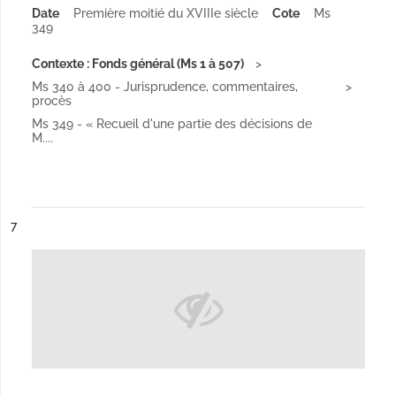
Date
Première moitié du XVIIIe siècle
Cote
Ms
349
Contexte : Fonds général (Ms 1 à 507)
Ms 340 à 400 - Jurisprudence, commentaires,
procès
Ms 349 - « Recueil d'une partie des décisions de
M....
ésultat n°
7