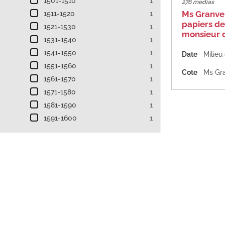
1501-1510
1
276 medias
Ms Granvel
1511-1520
1
papiers d
1521-1530
1
monsieur d
1531-1540
1
1541-1550
1
Date
Milieu
1551-1560
1
Cote
Ms Gra
1561-1570
1
1571-1580
1
1581-1590
1
1591-1600
1