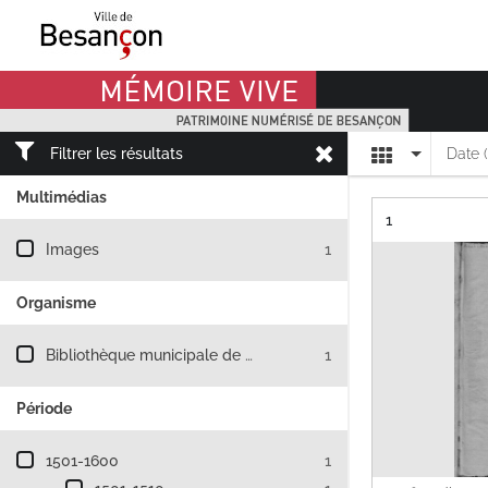
Mémoire Vive patrimoine numérisé de Besançon
Affichage
Filtrer les résultats
Date 
Multimédias
Résultat n°
1
Filtre les résultats par : Multimédias
Images
1
Organisme
Filtre les résultats par : Organisme
Bibliothèque municipale de Besançon
1
Période
Filtre les résultats par : Période
1501-1600
1