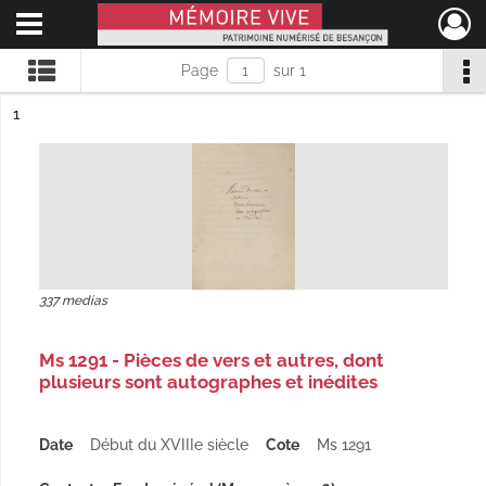
Ouvrir le menu déroulant
Mémoire Vive patrimoine numérisé de Besançon
Page
sur 1
ésultat n°
1
337 medias
Ms 1291 - Pièces de vers et autres, dont
plusieurs sont autographes et inédites
Date
Début du XVIIIe siècle
Cote
Ms 1291