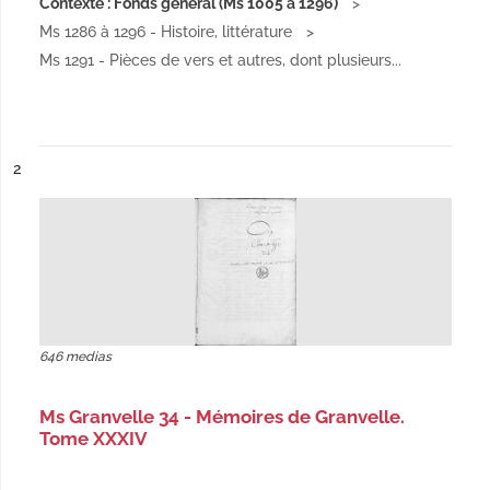
Contexte : Fonds général (Ms 1005 à 1296)
Ms 1286 à 1296 - Histoire, littérature
Ms 1291 - Pièces de vers et autres, dont plusieurs...
ésultat n°
2
646 medias
Ms Granvelle 34 - Mémoires de Granvelle.
Tome XXXIV