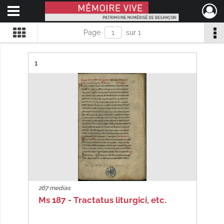
Ouvrir le menu déroulant
Mémoire Vive patrimoine numérisé de Besançon
Page
sur 1
Résultat n°
1
267 medias
Ms 187 - Tractatus liturgici, etc.