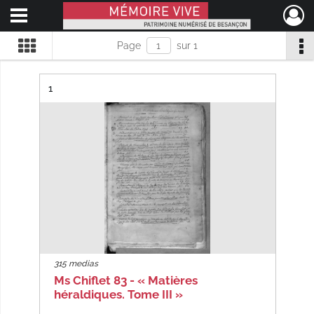
Ouvrir le menu déroulant
Mémoire Vive patrimoine numérisé de Besançon
Page
sur 1
Résultat n°
1
315 medias
Ms Chiflet 83 - « Matières
héraldiques. Tome III »