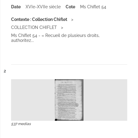
Date
XVIe-XVIIe siècle
Cote
Ms Chiflet 54
Contexte : Collection Chiflet
COLLECTION CHIFLET
Ms Chiflet 54 - « Recueil de plusieurs droits,
authoritez...
ésultat n°
2
537 medias