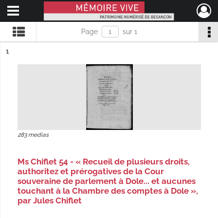
Ouvrir le menu déroulant
Mémoire Vive patrimoine numérisé de Besançon
Page
sur 1
ésultat n°
1
283 medias
Ms Chiflet 54 - « Recueil de plusieurs droits,
authoritez et prérogatives de la Cour
souveraine de parlement à Dole... et aucunes
touchant à la Chambre des comptes à Dole »,
par Jules Chiflet