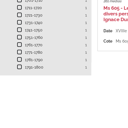
1701-1710
1
261 medias
Ms 605 - L
1711-1720
1
divers per
1721-1730
1
Ignace Dun
1731-1740
1
1741-1750
1
Date
XVIIIe
1751-1760
1
Cote
Ms 60
1761-1770
1
1771-1780
1
1781-1790
1
1791-1800
1