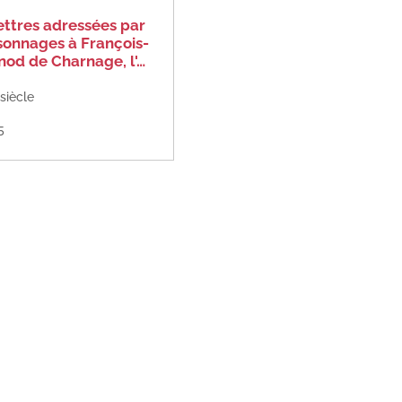
ettres adressées par
sonnages à François-
od de Charnage, l'…
 siècle
5