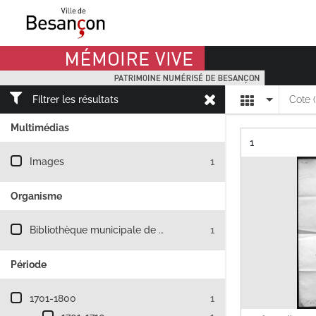
Mémoire Vive patrimoine numérisé de Besançon
Affichage
Filtrer les résultats
Cote 
Multimédias
Résultat n°
1
Filtre les résultats par : Multimédias
Images
1
Organisme
Filtre les résultats par : Organisme
Bibliothèque municipale de Besançon
1
Période
Filtre les résultats par : Période
1701-1800
1