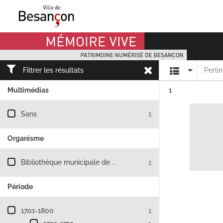
Mémoire Vive patrimoine numérisé de Besançon
Affichage
Filtrer les résultats
Perti
Résultat n°
Multimédias
1
Filtre les résultats par : Multimédias
Sans
1
Organisme
Filtre les résultats par : Organisme
Bibliothèque municipale de Besançon
1
Période
Filtre les résultats par : Période
1701-1800
1