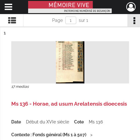
Ouvrir le menu déroulant
Mémoire Vive patrimoine numérisé de Besançon
Page
sur 1
ésultat n°
1
17 medias
Ms 136 - Horae, ad usum Arelatensis dioecesis
Date
Début du XVIe siècle
Cote
Ms 136
Contexte : Fonds général (Ms 1 à 507)