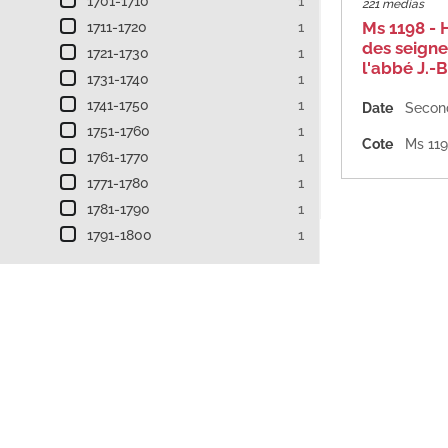
1701-1710
1
221 medias
Ms 1198 - 
1711-1720
1
des seigne
1721-1730
1
l'abbé J.-B
1731-1740
1
1741-1750
1
Date
1751-1760
1
Cote
Ms 11
1761-1770
1
1771-1780
1
1781-1790
1
1791-1800
1