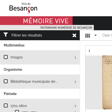
Mémoire Vive patrimoine numérisé de Besançon
Affichage
Filtrer les résultats
Date 
Multimédias
Résultat n°
1
Filtre les résultats par : Multimédias
Images
1
Organisme
Filtre les résultats par : Organisme
Bibliothèque municipale de Besançon
1
Période
Filtre les résultats par : Période
1701-1800
1