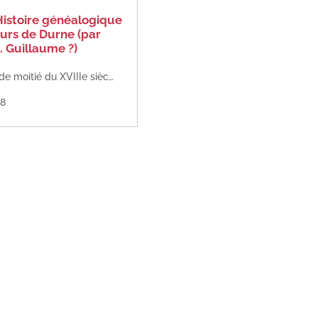
Histoire généalogique
urs de Durne (par
. Guillaume ?)
Seconde moitié du XVIIIe siècle
98