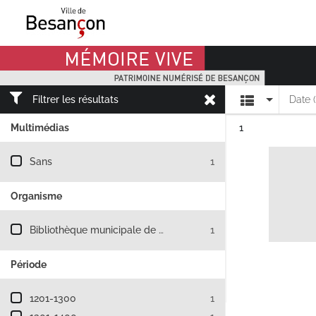
Mémoire Vive patrimoine numérisé de Besançon
Affichage
Filtrer les résultats
Date 
Résultat n°
Multimédias
1
Filtre les résultats par : Multimédias
Sans
1
Organisme
Filtre les résultats par : Organisme
Bibliothèque municipale de Besançon
1
Période
Filtre les résultats par : Période
1201-1300
1