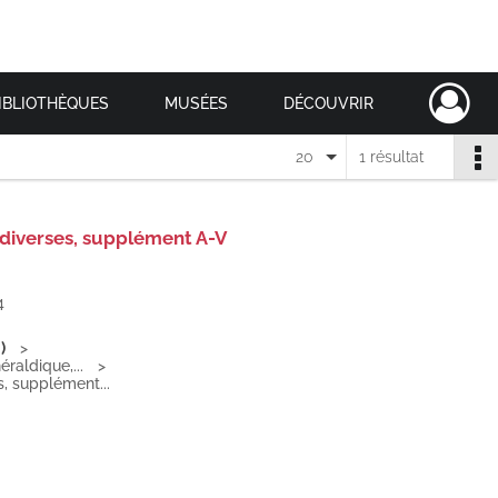
IBLIOTHÈQUES
MUSÉES
DÉCOUVRIR
20
1 résultat
s diverses, supplément A-V
4
)
éraldique,...
s, supplément...