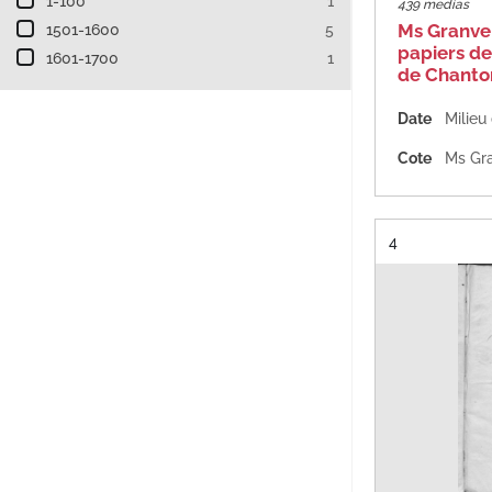
1-100
1
439 medias
Ms Granvel
1501-1600
5
papiers d
1601-1700
1
de Chanto
Date
Milieu
Cote
Ms Gra
Résultat n°
4