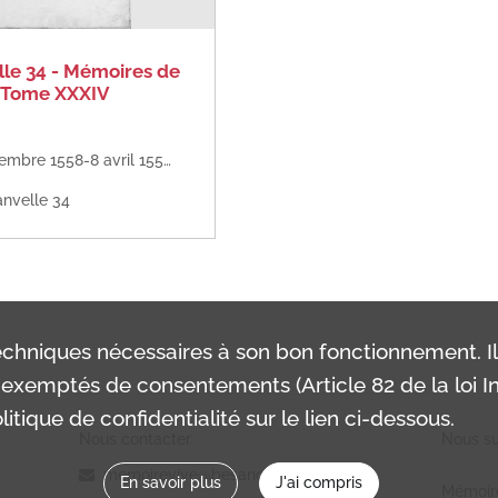
le 34 - Mémoires de
. Tome XXXIV
9 septembre 1558-8 avril 1559
,
Milieu du XVIe siècle
nvelle 34
chniques nécessaires à son bon fonctionnement. I
exemptés de consentements (Article 82 de la loi In
itique de confidentialité sur le lien ci-dessous.
Nous contacter
Nous sui
memoirevive@besancon.fr
En savoir plus
J'ai compris
Mémoir