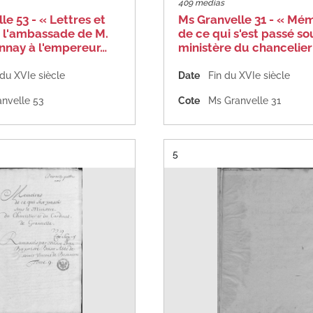
409 medias
le 53 - « Lettres et
Ms Granvelle 31 - « Mé
e l'ambassade de M.
de ce qui s'est passé so
nnay à l'empereur…
ministère du chancelier
 du XVIe siècle
Date
Fin du XVIe siècle
nvelle 53
Cote
Ms Granvelle 31
Résultat n°
5