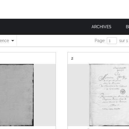
ARCHIVES
B
nence
Page
sur 1
Résultat n°
2