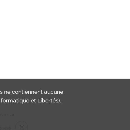
ls ne contiennent aucune
formatique et Libertés).
vre sur :
e vive