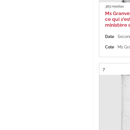
363 medias
Ms Granvel
ce qui s'es
ministère 
Date
Second
Cote
Ms Gra
Résultat n°
7