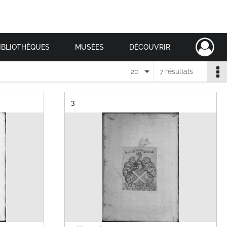
IBLIOTHÈQUES
MUSÉES
DÉCOUVRIR
20
7 résultats
Résultat n°
3