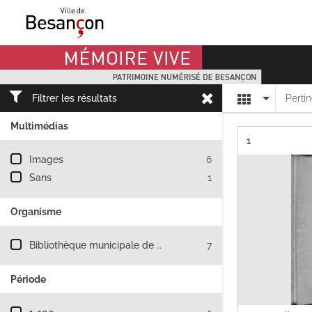
Mémoire Vive patrimoine numérisé de Besançon
Affichage
Filtrer les résultats
Perti
Multimédias
Résultat n°
1
Filtre les résultats par : Multimédias
Images
6
Sans
1
Organisme
Filtre les résultats par : Organisme
Bibliothèque municipale de Besançon
7
Période
Filtre les résultats par : Période