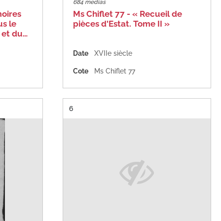
684 medias
moires
Ms Chiflet 77 - « Recueil de
us le
pièces d'Estat. Tome II »
 et du…
Date
XVIIe siècle
Cote
Ms Chiflet 77
Résultat n°
6