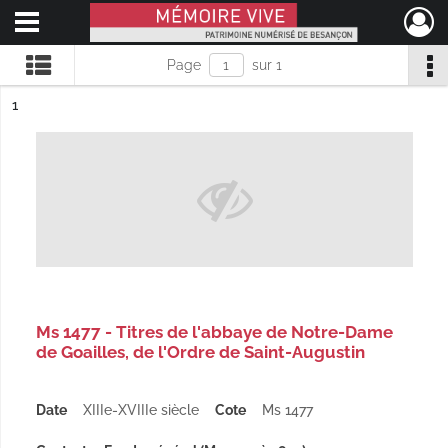
Ouvrir le menu déroulant
Mémoire Vive patrimoine numérisé de Besançon
Page
sur 1
ésultat n°
1
Ms 1477 - Titres de l'abbaye de Notre-Dame
de Goailles, de l'Ordre de Saint-Augustin
Date
XIIIe-XVIIIe siècle
Cote
Ms 1477