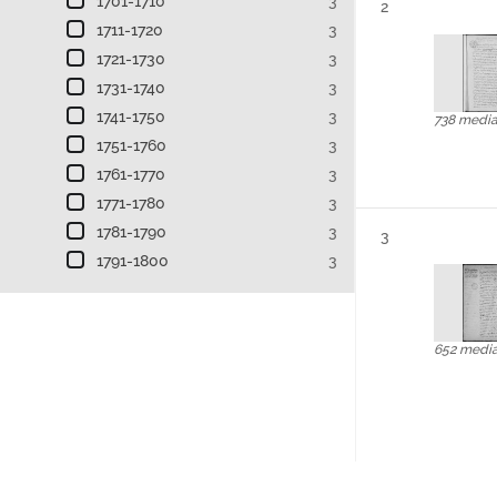
1701-1710
3
Résultat n°
2
1711-1720
3
1721-1730
3
1731-1740
3
1741-1750
3
738 medi
1751-1760
3
1761-1770
3
1771-1780
3
1781-1790
3
Résultat n°
3
1791-1800
3
652 medi