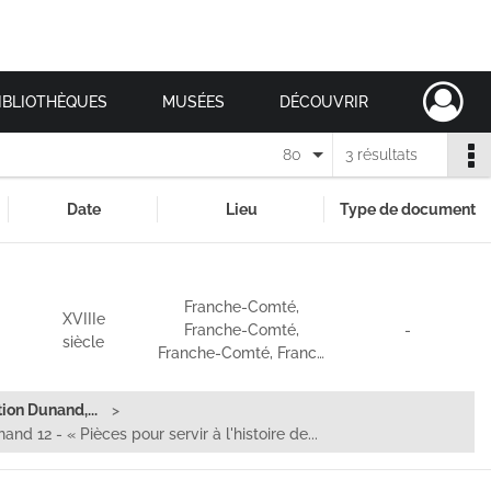
IBLIOTHÈQUES
MUSÉES
DÉCOUVRIR
80
3 résultats
Date
Lieu
Type de document
Franche-Comté,
XVIIIe
Franche-Comté,
-
siècle
Franche-Comté, Franc…
ion Dunand,...
nd 12 - « Pièces pour servir à l'histoire de...