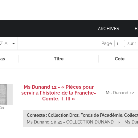
ARCHIVES
B
(Z-A)
Page
sur 1
as
Titre
Cote
Ms Dunand 12 - « Pièces pour
servir à l'histoire de la Franche-
Ms Dunand 12
Comté. T. III »
ias
Contexte : Collection Droz, Fonds de l'Académie, Collect
Ms Dunand 1 à 41 - COLLECTION DUNAND
Ms Duna