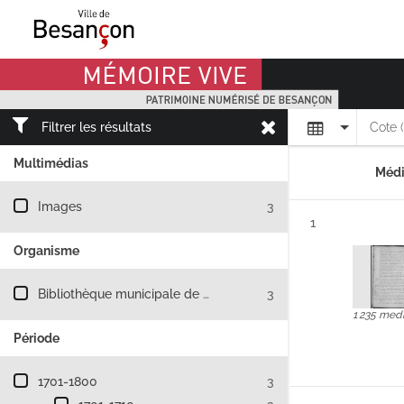
Mémoire Vive patrimoine numérisé de Besançon
Affichage
Filtrer les résultats
Cote 
Multimédias
Médi
Filtre les résultats par : Multimédias
Images
3
Résultat n°
1
Organisme
Filtre les résultats par : Organisme
Bibliothèque municipale de Besançon
3
1 235 med
Période
Filtre les résultats par : Période
1701-1800
3