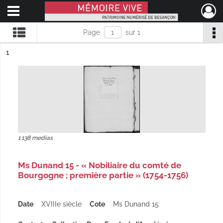
Ouvrir le menu déroulant
Mémoire Vive patrimoine numérisé de Besançon
Page
sur 1
ésultat n°
1
1 138 medias
Ms Dunand 15 - « Nobiliaire du comté de
Bourgogne ; première partie » (1754-1756)
Date
XVIIIe siècle
Cote
Ms Dunand 15