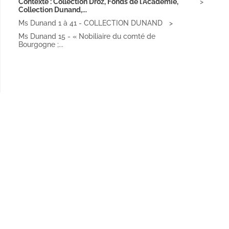
Contexte : Collection Droz, Fonds de l'Académie,
Collection Dunand,...
Ms Dunand 1 à 41 - COLLECTION DUNAND
Ms Dunand 15 - « Nobiliaire du comté de
Bourgogne ;...