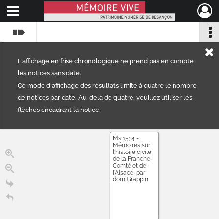
Ouvrir le menu déroulant
Mémoire Vive patrimoine numérisé de Besançon
L'affichage en frise chronologique ne prend pas en compte
les notices sans date.
Ce mode d'affichage des résultats limite à quatre le nombre
de notices par date. Au-delà de quatre, veuillez utiliser les
flèches encadrant la notice.
Ms 1534 -
Mémoires sur
l'histoire civile
de la Franche-
Comté et de
l'Alsace, par
dom Grappin