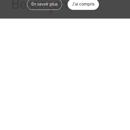
En savoir plus
J'ai compris
Nous contacter
memoirevive@besancon.fr
Nous suivre sur :
Mémoire vive
Ville
NOS ETABLISSEMENTS
MENTIONS LÉGALES / CONDITIONS D’UTILISATION
POLITIQUE DE CONFIDENTIALITÉ
CREDITS
PARTENAIRES