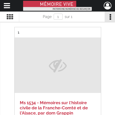
Ouvrir le menu déroulant
Mémoire Vive patrimoine numérisé de Besançon
Page
sur 1
Résultat n°
1
Ms 1534 - Mémoires sur l'histoire
civile de la Franche-Comté et de
l'Alsace, par dom Grappin