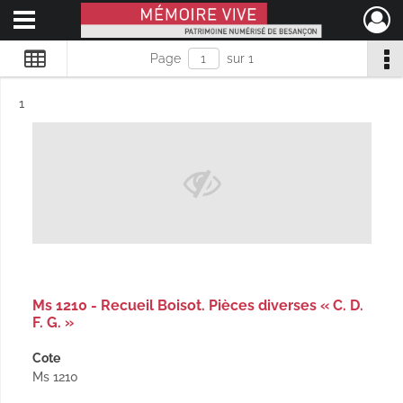
Ouvrir le menu déroulant
Mémoire Vive patrimoine numérisé de Besançon
Page
sur 1
Résultat n°
1
Ms 1210 - Recueil Boisot. Pièces diverses « C. D.
F. G. »
Cote
Ms 1210