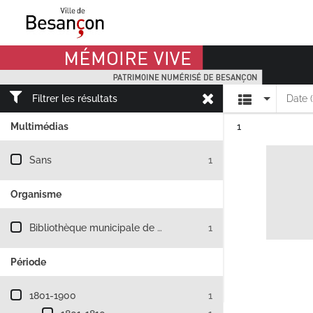
Mémoire Vive patrimoine numérisé de Besançon
Affichage
Filtrer les résultats
Date 
Résultat n°
Multimédias
1
Filtre les résultats par : Multimédias
Sans
1
Organisme
Filtre les résultats par : Organisme
Bibliothèque municipale de Besançon
1
Période
Filtre les résultats par : Période
1801-1900
1