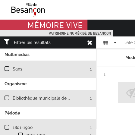
Mémoire Vive patrimoine numérisé de Besançon
Affichage
Filtrer les résultats
Date 
Multimédias
Médi
Filtre les résultats par : Multimédias
Sans
1
Résultat n°
1
Organisme
Filtre les résultats par : Organisme
Bibliothèque municipale de Besançon
1
Période
Filtre les résultats par : Période
1801-1900
1