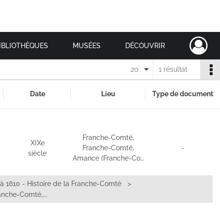
IBLIOTHÈQUES
MUSÉES
DÉCOUVRIR
20
1 résultat
Date
Lieu
Type de document
Franche-Comté,
XIXe
Franche-Comté,
-
siècle
Amance (Franche-Co…
à 1610 - Histoire de la Franche-Comté
anche-Comté,...