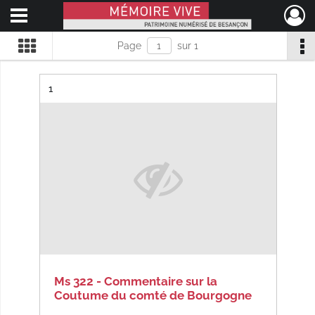
Ouvrir le menu déroulant
Mémoire Vive patrimoine numérisé de Besançon
Page
sur 1
Résultat n°
1
Ms 322 - Commentaire sur la
Coutume du comté de Bourgogne