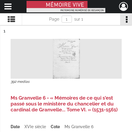
Ouvrir le menu déroulant
Mémoire Vive patrimoine numérisé de Besançon
Page
sur 1
ésultat n°
1
392 medias
Ms Granvelle 6 - « Mémoires de ce qui s'est
passé sous le ministère du chancelier et du
cardinal de Granvelle... Tome VI. » (1531-1561)
Date
XVIe siècle
Cote
Ms Granvelle 6