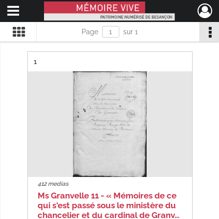
Ouvrir le menu déroulant
Mémoire Vive patrimoine numérisé de Besançon
Page
sur 1
Résultat n°
1
412 medias
Ms Granvelle 11 - « Mémoires de ce
qui s'est passé sous le ministère du
chancelier et du cardinal de Granv…