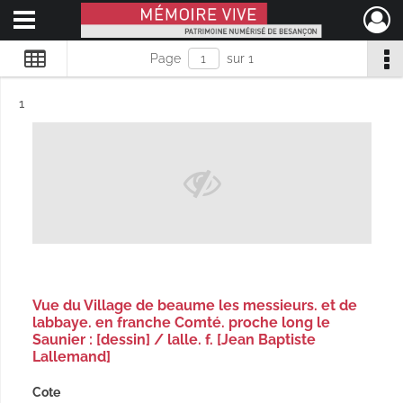
Ouvrir le menu déroulant
Mémoire Vive patrimoine numérisé de Besançon
Page
sur 1
Résultat n°
1
Vue du Village de beaume les messieurs. et de
labbaye. en franche Comté. proche long le
Saunier : [dessin] / lalle. f. [Jean Baptiste
Lallemand]
Cote