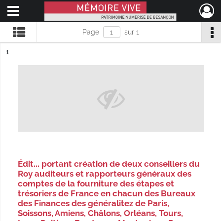
Ouvrir le menu déroulant
Mémoire Vive patrimoine numérisé de Besançon
Page
sur 1
ésultat n°
1
Édit... portant création de deux conseillers du
Roy auditeurs et rapporteurs généraux des
comptes de la fourniture des étapes et
trésoriers de France en chacun des Bureaux
des Finances des généralitez de Paris,
Soissons, Amiens, Châlons, Orléans, Tours,