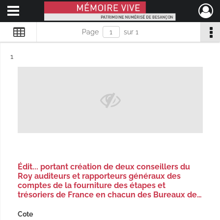
Ouvrir le menu déroulant
Mémoire Vive patrimoine numérisé de Besançon
Page
sur 1
Résultat n°
1
Édit... portant création de deux conseillers du
Roy auditeurs et rapporteurs généraux des
comptes de la fourniture des étapes et
trésoriers de France en chacun des Bureaux de…
Cote