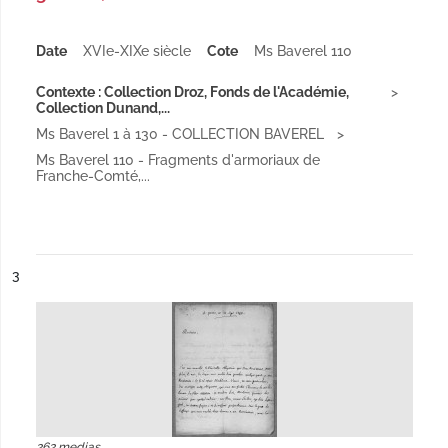
Date
XVIe-XIXe siècle
Cote
Ms Baverel 110
Contexte : Collection Droz, Fonds de l'Académie,
Collection Dunand,...
Ms Baverel 1 à 130 - COLLECTION BAVEREL
Ms Baverel 110 - Fragments d'armoriaux de
Franche-Comté,...
ésultat n°
3
262 medias