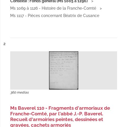
Contexte : Fonds général (Ms 1005 à 1296)
Ms 1069 à 1126 - Histoire de la Franche-Comté
Ms 1117 - Pièces concernant Béatrix de Cusance
ésultat n°
2
360 medias
Ms Baverel 110 - Fragments d'armoriaux de
Franche-Comté, par l'abbé J.-P. Baverel.
Recueil d'armoiries peintes, dessinées et
gravées, cachets armoriés