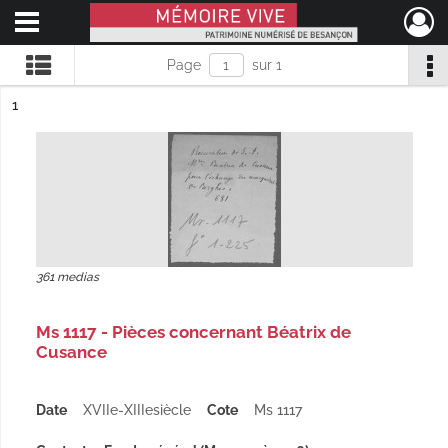
Ouvrir le menu déroulant
Mémoire Vive patrimoine numérisé de Besançon
Page
sur 1
ésultat n°
1
361 medias
Ms 1117 - Pièces concernant Béatrix de
Cusance
Date
XVIIe-XIIIesiècle
Cote
Ms 1117