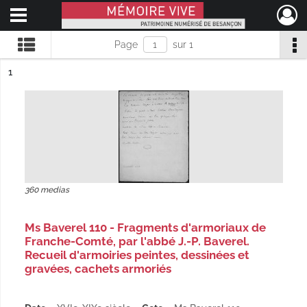
Ouvrir le menu déroulant
Mémoire Vive patrimoine numérisé de Besançon
Page
sur 1
ésultat n°
1
360 medias
Ms Baverel 110 - Fragments d'armoriaux de
Franche-Comté, par l'abbé J.-P. Baverel.
Recueil d'armoiries peintes, dessinées et
gravées, cachets armoriés