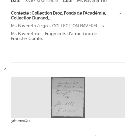
Date
XVIe-XIXe siècle
Cote
Ms Baverel 110
Contexte : Collection Droz, Fonds de l'Académie,
Collection Dunand,...
Ms Baverel 1 à 130 - COLLECTION BAVEREL
Ms Baverel 110 - Fragments d'armoriaux de
Franche-Comté,...
ésultat n°
2
361 medias