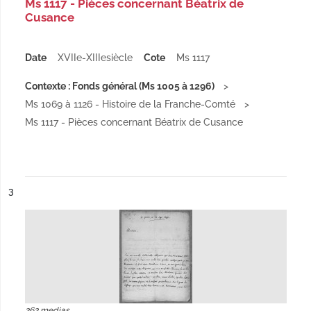
Ms 1117 - Pièces concernant Béatrix de
Cusance
Date
XVIIe-XIIIesiècle
Cote
Ms 1117
Contexte : Fonds général (Ms 1005 à 1296)
Ms 1069 à 1126 - Histoire de la Franche-Comté
Ms 1117 - Pièces concernant Béatrix de Cusance
ésultat n°
3
262 medias