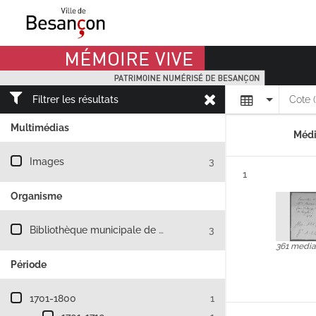
Mémoire Vive patrimoine numérisé de Besançon
Affichage
Filtrer les résultats
Cote 
Multimédias
Médi
Filtre les résultats par : Multimédias
Images
3
Résultat n°
1
Organisme
Filtre les résultats par : Organisme
Bibliothèque municipale de Besançon
3
361 media
Période
Filtre les résultats par : Période
1701-1800
1