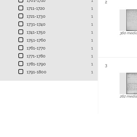
1701-1710
1
Résultat n°
2
1711-1720
1
1721-1730
1
1731-1740
1
1741-1750
1
360 medi
1751-1760
1
1761-1770
1
1771-1780
1
1781-1790
1
Résultat n°
3
1791-1800
1
262 medi