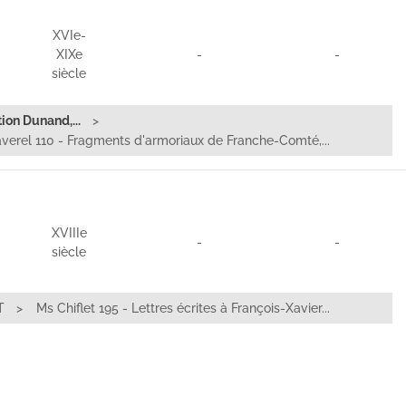
XVIe-
XIXe
-
-
siècle
ion Dunand,...
verel 110 - Fragments d'armoriaux de Franche-Comté,...
XVIIIe
-
-
siècle
T
Ms Chiflet 195 - Lettres écrites à François-Xavier...