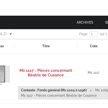
ARCHIVES
B
(A-Z)
Page
sur 1
as
Titre
Cote
Ms 1117 - Pièces concernant
Ms 1117
Béatrix de Cusance
s
Contexte : Fonds général (Ms 1005 à 1296)
Ms 1069
Ms 1117 - Pièces concernant Béatrix de Cusance