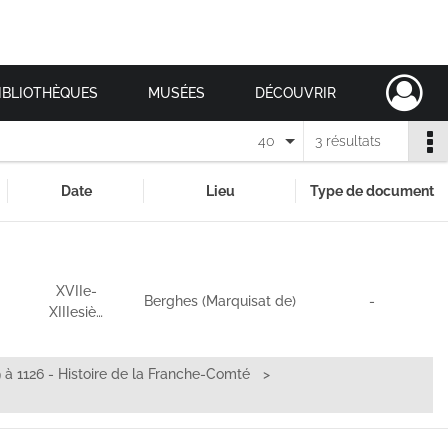
IBLIOTHÈQUES
MUSÉES
DÉCOUVRIR
40
3 résultats
Date
Lieu
Type de document
XVIIe-
Berghes (Marquisat de)
-
XIIIesiè…
 à 1126 - Histoire de la Franche-Comté