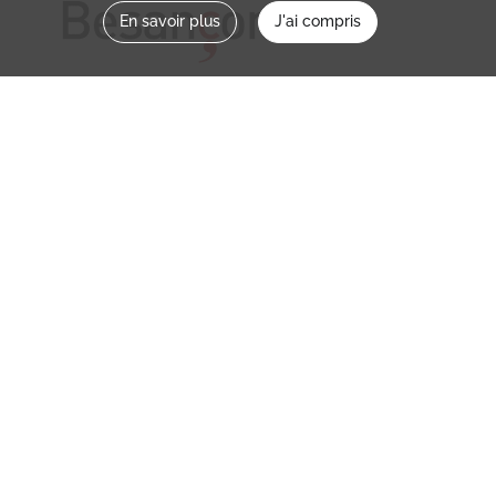
En savoir plus
J'ai compris
Nous contacter
memoirevive@besancon.fr
Nous suivre sur :
Mémoire vive
Ville
NOS ETABLISSEMENTS
MENTIONS LÉGALES / CONDITIONS
D’UTILISATION
POLITIQUE DE CONFIDENTIALITÉ
CREDITS