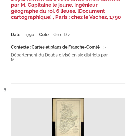
par M. Capitaine le jeune, ingénieur
géographe du roi. 6 lieues. [Document
cartographique] , Paris : chez le Vachez, 1790
Date
1790
Cote
Ge c D 2
Contexte : Cartes et plans de Franche-Comté
Département du Doubs divisé en six districts par
M....
ésultat n°
6