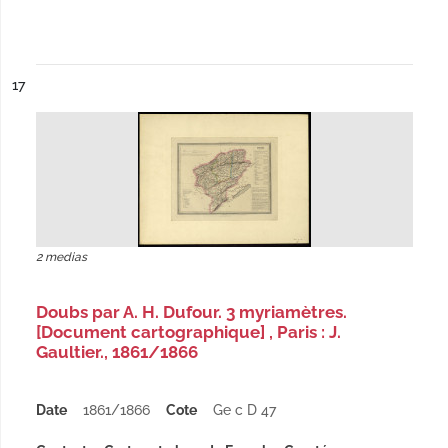
ésultat n°
17
2 medias
Doubs par A. H. Dufour. 3 myriamètres.
[Document cartographique] , Paris : J.
Gaultier., 1861/1866
Date
1861/1866
Cote
Ge c D 47