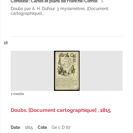
Contexte : Cartes et plans de Franche-Comté
Doubs par A. H. Dufour. 3 myriamètres. [Document
cartographique]...
ésultat n°
18
1 media
Doubs. [Document cartographique] , 1815
Date
1815
Cote
Ge c D 67