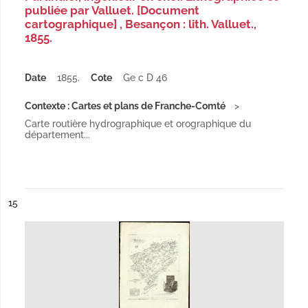
publiée par Valluet. [Document
cartographique] , Besançon : lith. Valluet.,
1855.
Date
1855.
Cote
Ge c D 46
Contexte : Cartes et plans de Franche-Comté
Carte routière hydrographique et orographique du
département...
ésultat n°
15