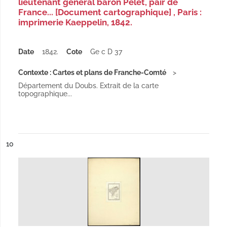
lieutenant général baron Pelet, pair de
France... [Document cartographique] , Paris :
imprimerie Kaeppelin, 1842.
Date
1842.
Cote
Ge c D 37
Contexte : Cartes et plans de Franche-Comté
Département du Doubs. Extrait de la carte
topographique...
ésultat n°
10