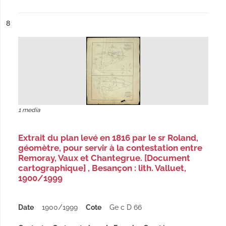
ésultat n°
8
1 media
Extrait du plan levé en 1816 par le sr Roland,
géomètre, pour servir à la contestation entre
Remoray, Vaux et Chantegrue. [Document
cartographique] , Besançon : lith. Valluet,
1900/1999
Date
1900/1999
Cote
Ge c D 66