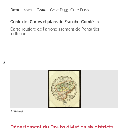
Date
1826
Cote
Ge c D 59, Ge c D 60
Contexte : Cartes et plans de Franche-Comté
Carte routière de l'arrondissement de Pontarlier
indiquant...
ésultat n°
5
1 media
Département du Doubs divisé en six districts