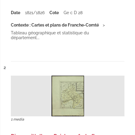
Date
1821/1826
Cote
Ge c D 28
Contexte : Cartes et plans de Franche-Comté
Tableau géographique et statistique du
département...
ésultat n°
2
1 media