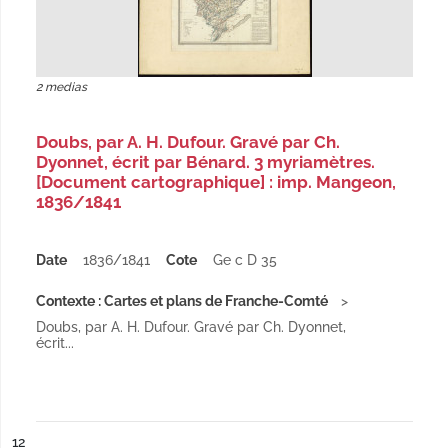
2 medias
Doubs, par A. H. Dufour. Gravé par Ch.
Dyonnet, écrit par Bénard. 3 myriamètres.
[Document cartographique] : imp. Mangeon,
1836/1841
Date
1836/1841
Cote
Ge c D 35
Contexte : Cartes et plans de Franche-Comté
Doubs, par A. H. Dufour. Gravé par Ch. Dyonnet,
écrit...
ésultat n°
12