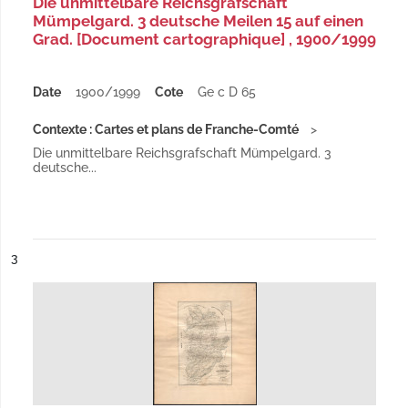
Die unmittelbare Reichsgrafschaft
Mümpelgard. 3 deutsche Meilen 15 auf einen
Grad. [Document cartographique] , 1900/1999
Date
1900/1999
Cote
Ge c D 65
Contexte : Cartes et plans de Franche-Comté
Die unmittelbare Reichsgrafschaft Mümpelgard. 3
deutsche...
ésultat n°
3