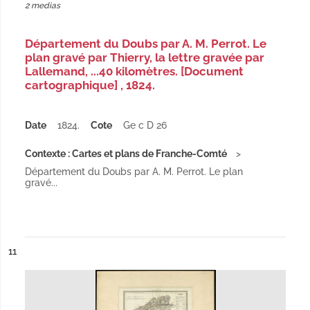
2 medias
Département du Doubs par A. M. Perrot. Le
plan gravé par Thierry, la lettre gravée par
Lallemand, ...40 kilomètres. [Document
cartographique] , 1824.
Date
1824.
Cote
Ge c D 26
Contexte : Cartes et plans de Franche-Comté
Département du Doubs par A. M. Perrot. Le plan
gravé...
ésultat n°
11