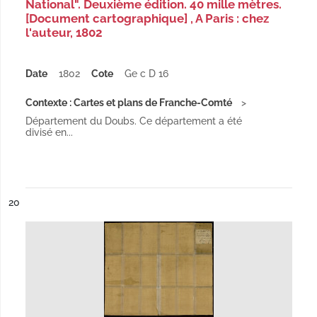
National". Deuxième édition. 40 mille mètres.
[Document cartographique] , A Paris : chez
l'auteur, 1802
Date
1802
Cote
Ge c D 16
Contexte : Cartes et plans de Franche-Comté
Département du Doubs. Ce département a été
divisé en...
ésultat n°
20