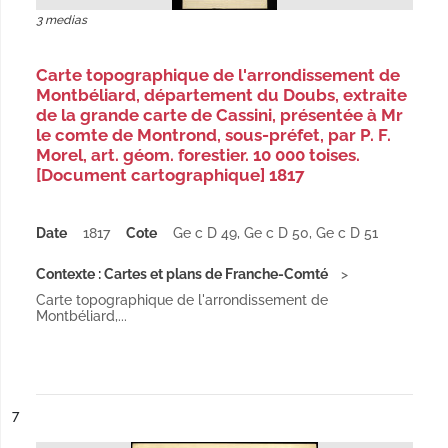
3 medias
Carte topographique de l'arrondissement de
Montbéliard, département du Doubs, extraite
de la grande carte de Cassini, présentée à Mr
le comte de Montrond, sous-préfet, par P. F.
Morel, art. géom. forestier. 10 000 toises.
[Document cartographique] 1817
Date
1817
Cote
Ge c D 49, Ge c D 50, Ge c D 51
Contexte : Cartes et plans de Franche-Comté
Carte topographique de l'arrondissement de
Montbéliard,...
ésultat n°
7