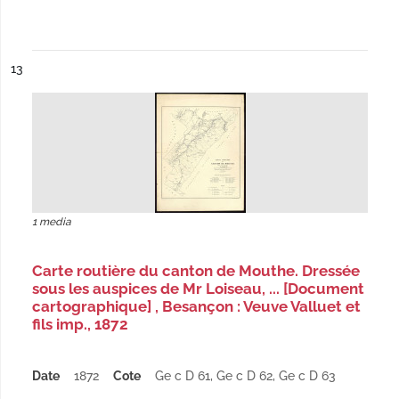
ésultat n°
13
1 media
Carte routière du canton de Mouthe. Dressée
sous les auspices de Mr Loiseau, ... [Document
cartographique] , Besançon : Veuve Valluet et
fils imp., 1872
Date
1872
Cote
Ge c D 61, Ge c D 62, Ge c D 63