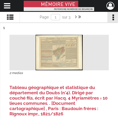
Ouvrir le menu déroulant
Mémoire Vive patrimoine numérisé de Besançon
Page suivante : 1/3
Dernière page
Page
sur 3
ésultat n°
1
2 medias
Tableau géographique et statistique du
département du Doubs (n°4). Dirigé par
couché fils, écrit par Hacq. 4 Myriamètres = 10
lieues communes. . [Document
cartographique] , Paris : Baudouin frères :
Rignoux impr., 1821/1826