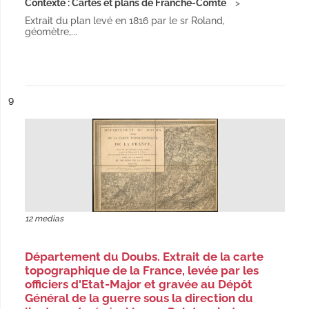
Contexte : Cartes et plans de Franche-Comté
Extrait du plan levé en 1816 par le sr Roland,
géomètre,...
ésultat n°
9
12 medias
Département du Doubs. Extrait de la carte
topographique de la France, levée par les
officiers d'Etat-Major et gravée au Dépôt
Général de la guerre sous la direction du