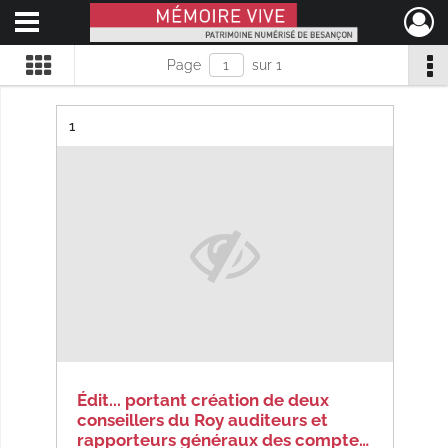
Ouvrir le menu déroulant
Mémoire Vive patrimoine numérisé de Besançon
Page
sur 1
Résultat n°
1
Édit... portant création de deux
conseillers du Roy auditeurs et
rapporteurs généraux des compte…