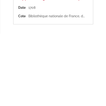
Date
1708
Cote
Bibliothèque nationale de France, département Droit, économie, politique, F-21228 (86)