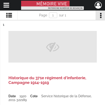
Ouvrir le menu déroulant
Mémoire Vive patrimoine numérisé de Besançon
Page
sur 1
ésultat n°
1
Historique du 371e régiment d'infanterie,
Campagne 1914-1919
Date
1920
Cote
Service historique de la Défense,
2011-322189