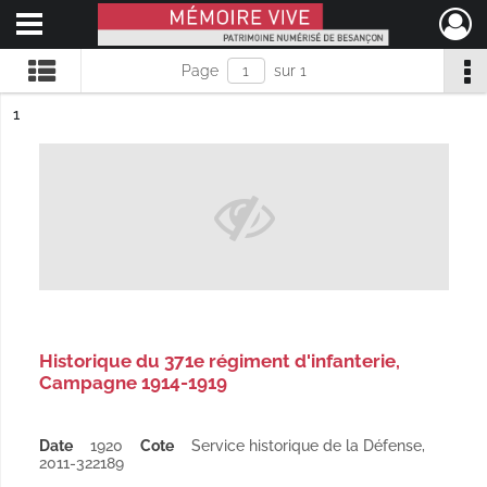
Ouvrir le menu déroulant
Mémoire Vive patrimoine numérisé de Besançon
Page
sur 1
ésultat n°
1
Historique du 371e régiment d'infanterie,
Campagne 1914-1919
Date
1920
Cote
Service historique de la Défense,
2011-322189