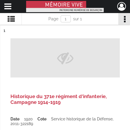
Ouvrir le menu déroulant
Mémoire Vive patrimoine numérisé de Besançon
Page
sur 1
ésultat n°
1
Historique du 371e régiment d'infanterie,
Campagne 1914-1919
Date
1920
Cote
Service historique de la Défense,
2011-322189