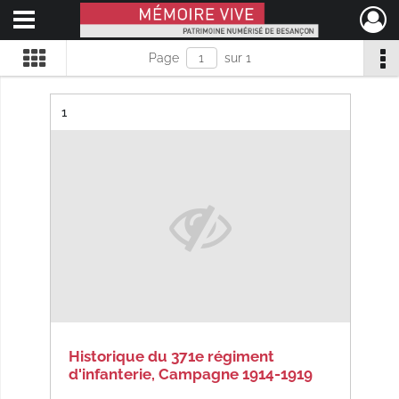
Ouvrir le menu déroulant
Mémoire Vive patrimoine numérisé de Besançon
Page
sur 1
Résultat n°
1
Historique du 371e régiment
d'infanterie, Campagne 1914-1919