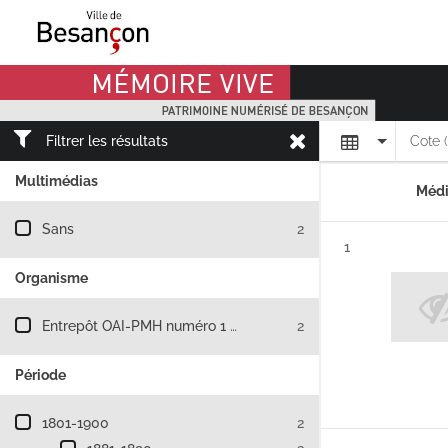
Mémoire Vive patrimoine numérisé de Besançon
Affichage
Filtrer les résultats
Cote 
Multimédias
Médi
Filtre les résultats par : Multimédias
Sans
2
Résultat n°
1
Organisme
Filtre les résultats par : Organisme
Entrepôt OAI-PMH numéro 1 de la Bibliothèque nationale de F
2
Période
Filtre les résultats par : Période
1801-1900
2