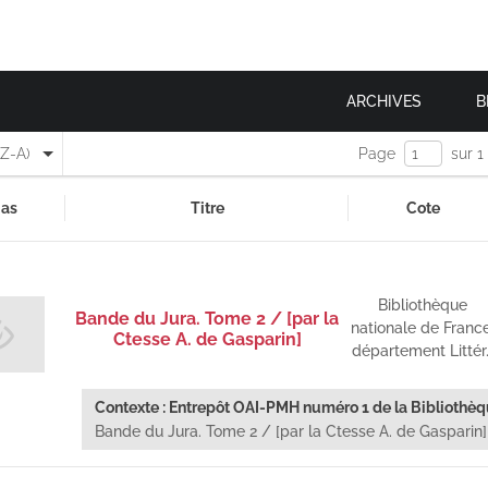
ARCHIVES
B
(Z-A)
Page
sur 1
as
Titre
Cote
Bibliothèque
Bande du Jura. Tome 2 / [par la
nationale de France
Ctesse A. de Gasparin]
département Littér
rance : collections numériques
Contexte : Entrepôt OAI-PMH numéro 1 de la Bibliothèqu
Bande du Jura. Tome 2 / [par la Ctesse A. de Gasparin]