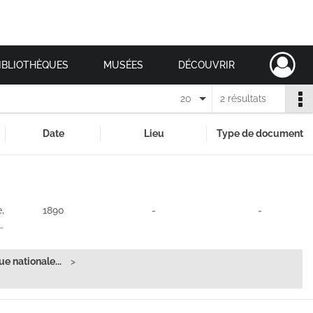
IBLIOTHÈQUES
MUSÉES
DÉCOUVRIR
20
2 résultats
Date
Lieu
Type de document
,
1890
-
-
…
e nationale...