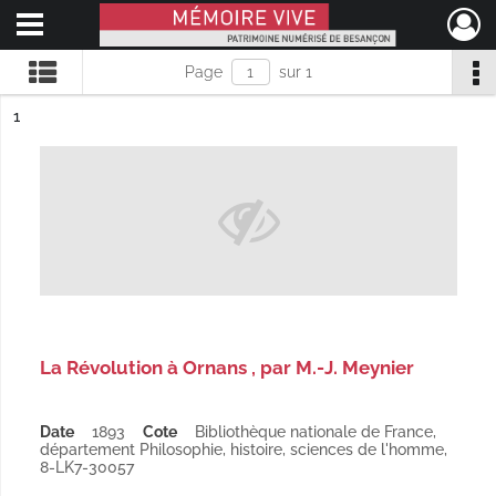
Ouvrir le menu déroulant
Mémoire Vive patrimoine numérisé de Besançon
Page
sur 1
ésultat n°
1
La Révolution à Ornans , par M.-J. Meynier
Date
1893
Cote
Bibliothèque nationale de France,
département Philosophie, histoire, sciences de l'homme,
8-LK7-30057