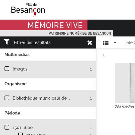
Mémoire Vive patrimoine numérisé de Besançon
Affichage
Filtrer les résultats
Date 
Résultat n°
Multimédias
1
Filtre les résultats par : Multimédias
Images
1
Organisme
Filtre les résultats par : Organisme
Bibliothèque municipale de Besançon
1
704 medias
Période
Filtre les résultats par : Période
1501-1600
1