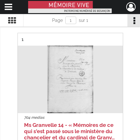
Ouvrir le menu déroulant
Mémoire Vive patrimoine numérisé de Besançon
Page
sur 1
Résultat n°
1
704 medias
Ms Granvelle 14 - « Mémoires de ce
qui s'est passé sous le ministère du
chancelier et du cardinal de Granv…