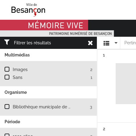
Mémoire Vive patrimoine numérisé de Besançon
Affichage
Filtrer les résultats
Perti
Résultat n°
Multimédias
1
Filtre les résultats par : Multimédias
Images
2
Sans
1
Organisme
Filtre les résultats par : Organisme
Bibliothèque municipale de Besançon
3
Période
Résultat n°
2
Filtre les résultats par : Période