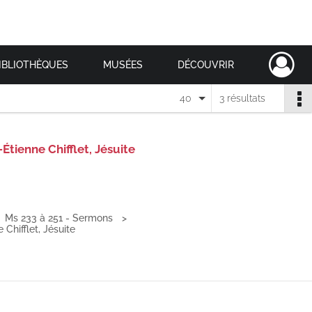
IBLIOTHÈQUES
MUSÉES
DÉCOUVRIR
40
3 résultats
tienne Chifflet, Jésuite
Ms 233 à 251 - Sermons
Chifflet, Jésuite