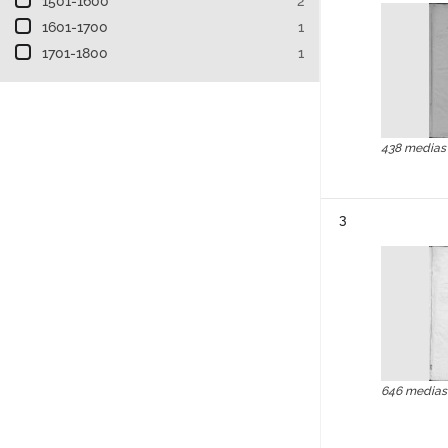
1501-1600
2
1601-1700
1
1701-1800
1
438 medias
Résultat n°
3
646 medias