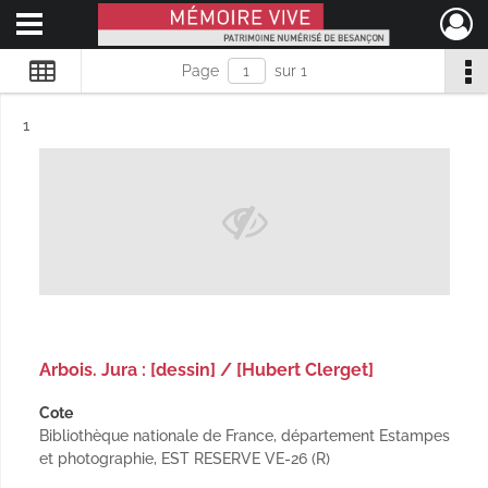
Ouvrir le menu déroulant
Mémoire Vive patrimoine numérisé de Besançon
Page
sur 1
Résultat n°
1
Arbois. Jura : [dessin] / [Hubert Clerget]
Cote
Bibliothèque nationale de France, département Estampes
et photographie, EST RESERVE VE-26 (R)