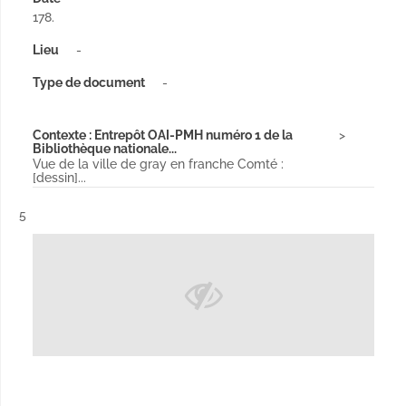
178.
Lieu
-
Type de document
-
Contexte : Entrepôt OAI-PMH numéro 1 de la
Bibliothèque nationale...
Vue de la ville de gray en franche Comté :
[dessin]...
Résultat n°
5