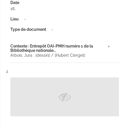
Date
18..
Lieu
-
Type de document
-
Contexte : Entrepôt OAI-PMH numéro 1 de la
Bibliothèque nationale...
Arbois. Jura : [dessin] / [Hubert Clerget]
Résultat n°
2