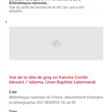
Bibliothèque nationale...
Vue du pont de bezancon et de l'arc qui a été
abbattu...
Résultat n°
4
Vue de la ville de gray en franche Comté :
[dessin] / lallema. [Jean Baptiste Lallemand]
Cote
Bibliothèque nationale de France, département Estampes
et photographie, EST RESERVE VE-26 (R)
Date