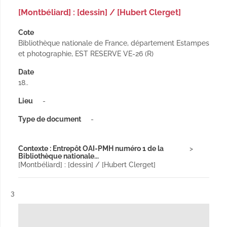
[Montbéliard] : [dessin] / [Hubert Clerget]
Cote
Bibliothèque nationale de France, département Estampes
et photographie, EST RESERVE VE-26 (R)
Date
18..
Lieu
-
Type de document
-
Contexte : Entrepôt OAI-PMH numéro 1 de la
Bibliothèque nationale...
[Montbéliard] : [dessin] / [Hubert Clerget]
Résultat n°
3